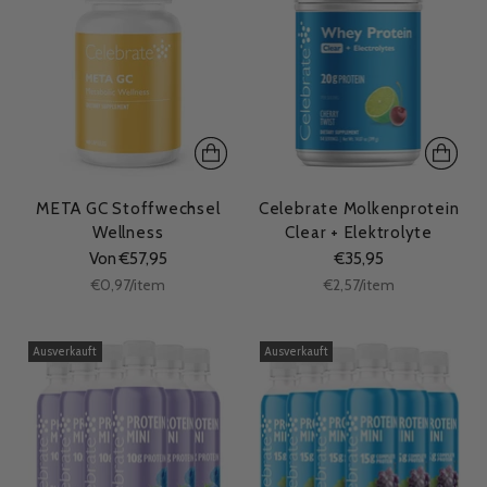
META GC Stoffwechsel
Celebrate Molkenprotein
Wellness
Clear + Elektrolyte
Von €57,95
€35,95
Stückpreis
Stückpreis
per
per
€0,97
/
item
€2,57
/
item
Ausverkauft
Ausverkauft