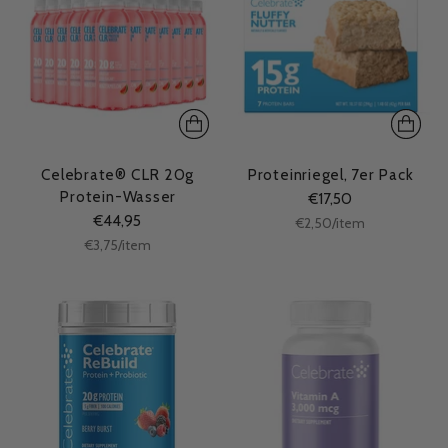
Celebrate® CLR 20g
Proteinriegel, 7er Pack
Protein-Wasser
€17,50
€44,95
Stückpreis
per
€2,50
/
item
Stückpreis
per
€3,75
/
item