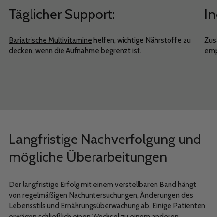
Täglicher Support:
In
Bariatrische Multivitamine
helfen, wichtige Nährstoffe zu
Zus
decken, wenn die Aufnahme begrenzt ist.
emp
Langfristige Nachverfolgung und
mögliche Überarbeitungen
Der langfristige Erfolg mit einem verstellbaren Band hängt
von regelmäßigen Nachuntersuchungen, Änderungen des
Lebensstils und Ernährungsüberwachung ab. Einige Patienten
erwägen schließlich einen Wechsel zu einem anderen