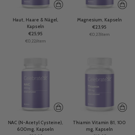
Haut, Haare & Nägel,
Magnesium, Kapseln
Kapseln
€23,95
€25,95
Stückpreis
per
€0,27
/
item
Stückpreis
per
€0,22
/
item
NAC (N-Acetyl Cysteine),
Thiamin Vitamin B1, 100
600mg, Kapseln
mg, Kapseln