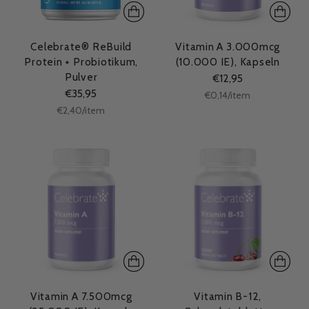
Celebrate® ReBuild
Vitamin A 3.000mcg
Protein + Probiotikum,
(10.000 IE), Kapseln
Pulver
€12,95
€35,95
Stückpreis
per
€0,14
/
item
Stückpreis
per
€2,40
/
item
Vitamin A 7.500mcg
Vitamin B-12,