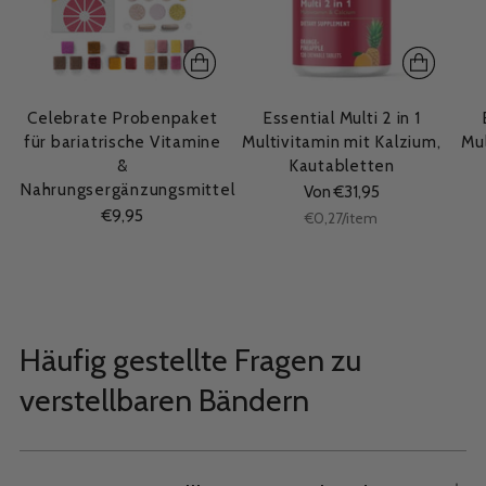
Celebrate Probenpaket
Essential Multi 2 in 1
für bariatrische Vitamine
Multivitamin mit Kalzium,
Mul
&
Kautabletten
Nahrungsergänzungsmittel
Von €31,95
€9,95
Stückpreis
per
€0,27
/
item
Häufig gestellte Fragen zu
verstellbaren Bändern