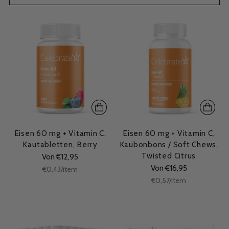
Eisen 60 mg + Vitamin C,
Eisen 60 mg + Vitamin C,
Kautabletten, Berry
Kaubonbons / Soft Chews,
Twisted Citrus
Von €12,95
Von €16,95
Stückpreis
per
€0,43
/
item
Stückpreis
per
€0,57
/
item