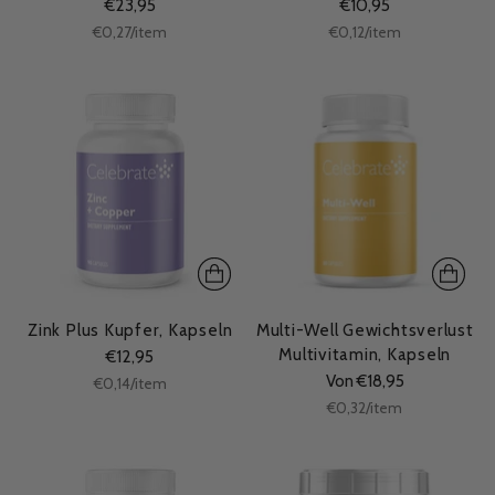
€23,95
€10,95
Stückpreis
Stückpreis
per
per
€0,27
/
item
€0,12
/
item
Zink Plus Kupfer, Kapseln
Multi-Well Gewichtsverlust
Multivitamin, Kapseln
€12,95
Von €18,95
Stückpreis
per
€0,14
/
item
Stückpreis
per
€0,32
/
item