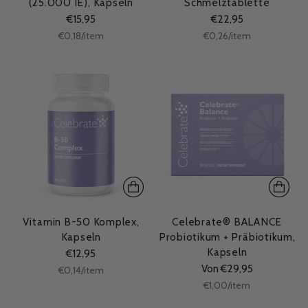
(25.000 IE), Kapseln
Schmelztablette
€15,95
€22,95
Stückpreis
Stückpreis
per
per
€0,18
/
item
€0,26
/
item
Vitamin B-50 Komplex,
Celebrate® BALANCE
Kapseln
Probiotikum + Präbiotikum,
Kapseln
€12,95
Von €29,95
Stückpreis
per
€0,14
/
item
Stückpreis
per
€1,00
/
item