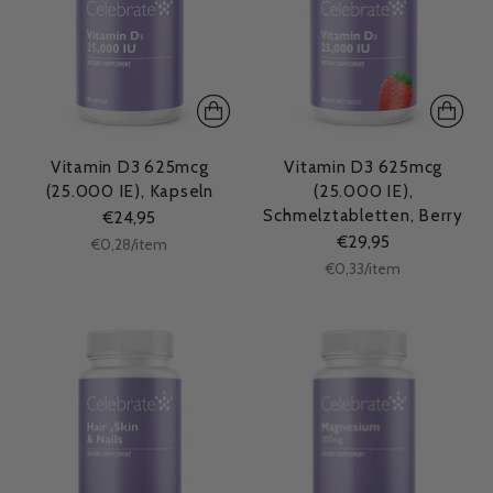
Vitamin D3 625mcg
Vitamin D3 625mcg
(25.000 IE), Kapseln
(25.000 IE),
Schmelztabletten, Berry
€24,95
€29,95
Stückpreis
per
€0,28
/
item
Stückpreis
per
€0,33
/
item