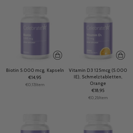
Biotin 5.000 mcg, Kapseln
Vitamin D3 125mcg (5.000
IE), Schmelztabletten,
€14,95
Orange
Stückpreis
per
€0,17
/
item
€18,95
Stückpreis
per
€0,21
/
item